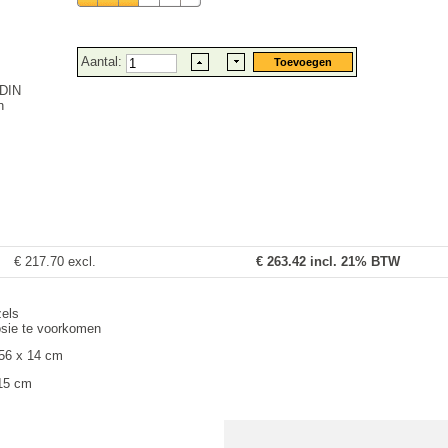
Aantal:
 DIN
n
€ 217.70 excl.
€
263.42
incl. 21% BTW
zels
osie te voorkomen
 56 x 14 cm
 15 cm