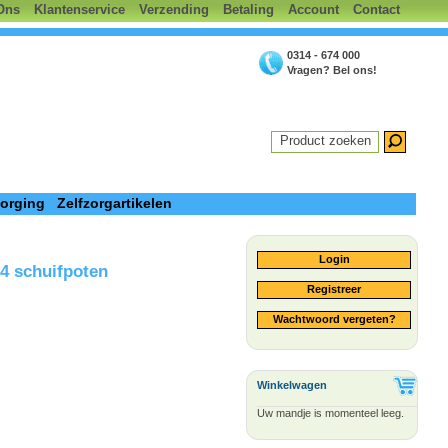
Ons
Klantenservice
Verzending
Betaling
Account
Contact
0314 - 674 000
Vragen? Bel ons!
Product zoeken
zorging
Zelfzorgartikelen
Login
4 schuifpoten
Registreer
Wachtwoord vergeten?
Winkelwagen
Uw mandje is momenteel leeg.