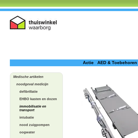
Actie
AED & Toebehoren
Medische artikelen
noodgeval medicijn
defibrillatie
EHBO kasten en dozen
immobilisatie en
transport
intubatie
nood zuigpompen
oogwater