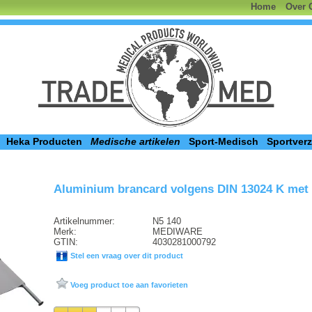
Home
Over 
Heka Producten
Medische artikelen
Sport-Medisch
Sportver
Aluminium brancard volgens DIN 13024 K met 
Artikelnummer:
N5 140
Merk:
MEDIWARE
GTIN:
4030281000792
Stel een vraag over dit product
Voeg product toe aan favorieten