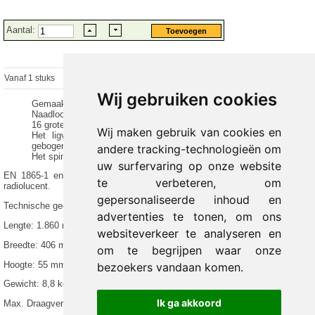
Aantal:
Vanaf 1 stuks
€ 274.50 excl.
€
332.15
incl. 21% BTW
Wij gebruiken cookies
Gemaakt van extreem robuust polyethyleen
Naadloos vervaardigd, dus ondoordringbaar voor vloeistoffen
16 grote handgrepen rondom voor gemakkelijk vervoer van de patiënt
Wij maken gebruik van cookies en
Het ligvlak is comfortabel gebogen en het voeteneinde is licht
gebogen voor een beter herstel van de patiënt.
andere tracking-technologieën om
Het spineboard komt overeen met de
uw surfervaring op onze website
EN 1865-1 en is ook geschikt voor reddingsoperaties in water en 100%
te verbeteren, om
radiolucent.
gepersonaliseerde inhoud en
Technische gegevens:
advertenties te tonen, om ons
Lengte: 1.860 mm
websiteverkeer te analyseren en
Breedte: 406 mm
om te begrijpen waar onze
Hoogte: 55 mm
bezoekers vandaan komen.
Gewicht: 8,8 kg
Ik ga akkoord
Max. Draagvermogen: 200 kg