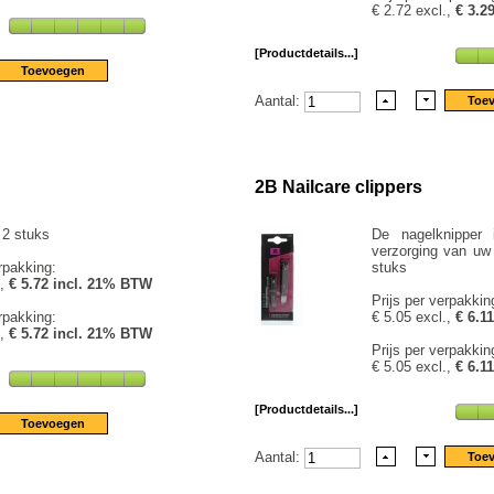
€ 2.72 excl.,
€ 3.2
[Productdetails...]
Aantal:
2B Nailcare clippers
 2 stuks
De nagelknipper 
verzorging van uw 
rpakking:
stuks
.,
€ 5.72 incl. 21% BTW
Prijs per verpakkin
rpakking:
€ 5.05 excl.,
€ 6.1
.,
€ 5.72 incl. 21% BTW
Prijs per verpakkin
€ 5.05 excl.,
€ 6.1
[Productdetails...]
Aantal: