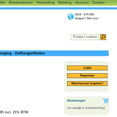
Ons
Klantenservice
Verzending
Betaling
Account
Contact
0314 - 674 000
Vragen? Bel ons!
Product zoeken
zorging
Zelfzorgartikelen
Login
Registreer
Wachtwoord vergeten?
Winkelwagen
Uw mandje is momenteel leeg.
.85 incl. 21% BTW