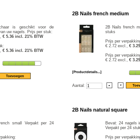
2B Nails french medium
chaar is geschikt voor de
2B Nails french m
van uw nagels. Prijs per stuk:
stuks
.,
€ 5.36 incl. 21% BTW
Prijs per verpakkin
uk:
€ 2.72 excl.,
€ 3.2
.,
€ 5.36 incl. 21% BTW
Prijs per verpakkin
€ 2.72 excl.,
€ 3.2
[Productdetails...]
Aantal:
2B Nails natural square
rench small Verpakt per 24
Bevat: 24 nagels i
Verpakt per 24 stu
rpakking:
Prijs per verpakkin