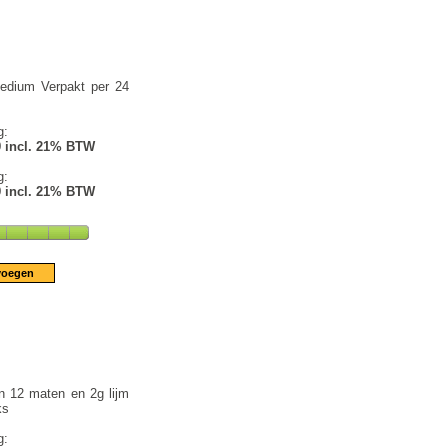
edium Verpakt per 24
g:
9 incl. 21% BTW
g:
9 incl. 21% BTW
n 12 maten en 2g lijm
ks
g: