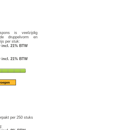
pons is veelzijdig
 de druppelvorm en
ijs per stuk:
9 incl. 21% BTW
9 incl. 21% BTW
rpakt per 250 stuks
g: