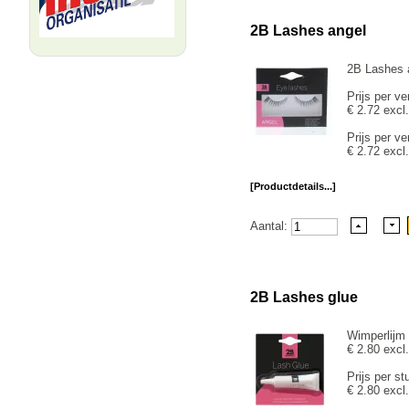
2B Lashes angel
2B Lashes a
Prijs per ve
€ 2.72 excl
Prijs per ve
€ 2.72 excl
[Productdetails...]
Aantal:
2B Lashes glue
Wimperlijm 
€ 2.80 excl
Prijs per st
€ 2.80 excl