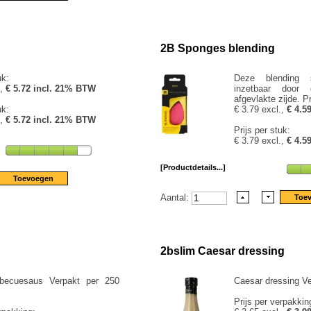
2B Sponges blending
uk:
Deze blending s
.,
€ 5.72 incl. 21% BTW
inzetbaar door
afgevlakte zijde. Pr
uk:
€ 3.79 excl.,
€ 4.5
.,
€ 5.72 incl. 21% BTW
Prijs per stuk:
€ 3.79 excl.,
€ 4.5
[Productdetails...]
Aantal:
2bslim Caesar dressing
rbecuesaus Verpakt per 250
Caesar dressing Ve
Prijs per verpakkin