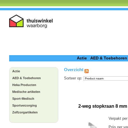
Actie
AED & Toebehoren
Overzicht
Actie
Sorteer op
:
AED & Toebehoren
Heka Producten
Medische artikelen
Sport-Medisch
Sportverzorging
2-weg stopkraan 8 mm
Zelfzorgartikelen
Verpakt per
Prijs per ve