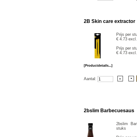
2B Skin care extractor
Prijs per st
€ 4.73 excl
Prijs per st
€ 4.73 excl
[Productdetails...]
Aantal:
2bslim Barbecuesaus
2bslim Ba
stuks