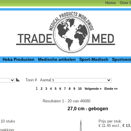
Home
Over 
Heka Producten
Medische artikelen
Sport-Medisch
Sportver
Toon #
Aantal
1
2
3
4
5
6
7
8
9
10
Volgende »
Einde »»
Resultaten 1 - 20 van 46680
27,0 cm - gebogen
 10 stuks
Prijs per stuk:
€ 11.45 excl.,
€ 13
rpakking: