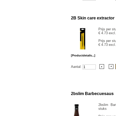
2B Skin care extractor
Prijs per st
€ 4.73 excl
Prijs per st
€ 4.73 excl
[Productdetails...]
Aantal:
2bslim Barbecuesaus
2bslim Ba
stuks