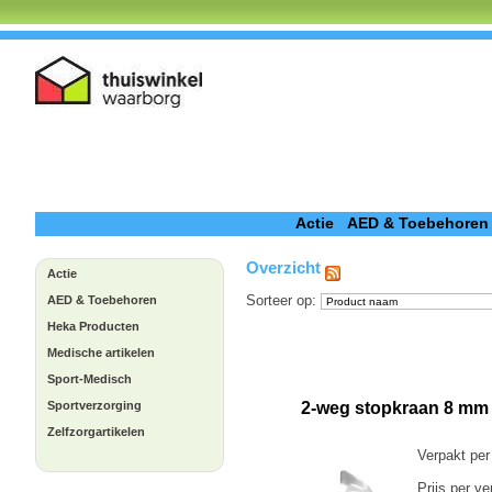
Actie
AED & Toebehoren
Overzicht
Actie
Sorteer op
:
AED & Toebehoren
Heka Producten
Medische artikelen
Sport-Medisch
Sportverzorging
2-weg stopkraan 8 mm
Zelfzorgartikelen
Verpakt per
Prijs per ve