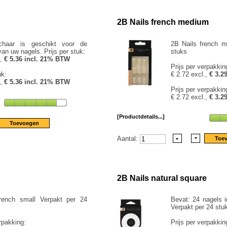
2B Nails french medium
chaar is geschikt voor de
2B Nails french m
van uw nagels. Prijs per stuk:
stuks
.,
€ 5.36 incl. 21% BTW
Prijs per verpakkin
uk:
€ 2.72 excl.,
€ 3.2
.,
€ 5.36 incl. 21% BTW
Prijs per verpakkin
€ 2.72 excl.,
€ 3.2
[Productdetails...]
Aantal:
2B Nails natural square
rench small Verpakt per 24
Bevat: 24 nagels i
Verpakt per 24 stu
rpakking:
Prijs per verpakkin