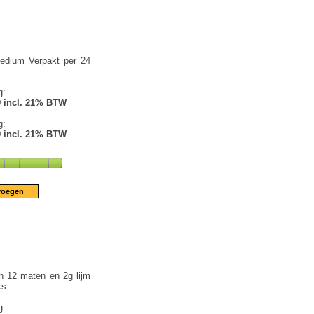
edium Verpakt per 24
g:
9 incl. 21% BTW
g:
9 incl. 21% BTW
n 12 maten en 2g lijm
ks
g: