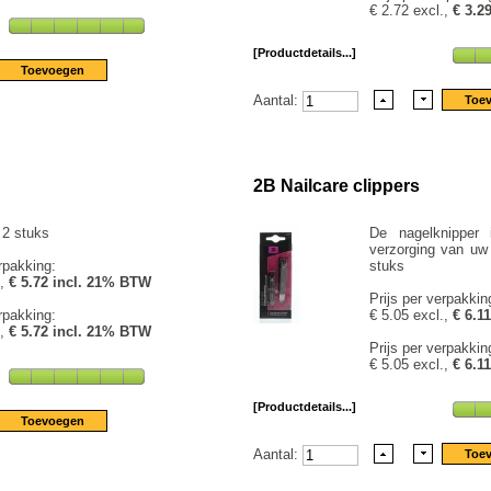
€ 2.72 excl.,
€ 3.2
[Productdetails...]
Aantal:
2B Nailcare clippers
 2 stuks
De nagelknipper 
verzorging van uw 
rpakking:
stuks
.,
€ 5.72 incl. 21% BTW
Prijs per verpakkin
rpakking:
€ 5.05 excl.,
€ 6.1
.,
€ 5.72 incl. 21% BTW
Prijs per verpakkin
€ 5.05 excl.,
€ 6.1
[Productdetails...]
Aantal: