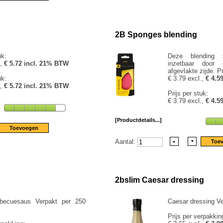
2B Sponges blending
uk:
Deze blending s
.,
€ 5.72 incl. 21% BTW
inzetbaar door
afgevlakte zijde. Pr
uk:
€ 3.79 excl.,
€ 4.5
.,
€ 5.72 incl. 21% BTW
Prijs per stuk:
€ 3.79 excl.,
€ 4.5
[Productdetails...]
Aantal:
2bslim Caesar dressing
rbecuesaus Verpakt per 250
Caesar dressing Ve
Prijs per verpakkin