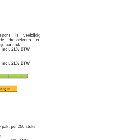
pons is veelzijdig
 de druppelvorm en
ijs per stuk:
9 incl. 21% BTW
9 incl. 21% BTW
rpakt per 250 stuks
g: