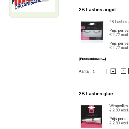
2B Lashes angel
2B Lashes a
Prijs per ve
€ 2.72 excl
Prijs per ve
€ 2.72 excl
[Productdetails...]
Aantal:
2B Lashes glue
Wimperlijm 
€ 2.80 excl
Prijs per st
€ 2.80 excl