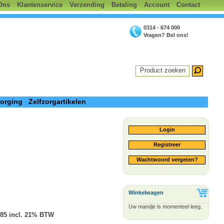
Ons
Klantenservice
Verzending
Betaling
Account
Contact
0314 - 674 000
Vragen? Bel ons!
Product zoeken
zorging
Zelfzorgartikelen
Login
Registreer
Wachtwoord vergeten?
Winkelwagen
Uw mandje is momenteel leeg.
.85 incl. 21% BTW