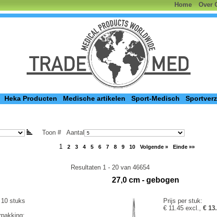
Home
Over 
Heka Producten
Medische artikelen
Sport-Medisch
Sportver
Toon #
Aantal
1
2
3
4
5
6
7
8
9
10
Volgende »
Einde »»
Resultaten 1 - 20 van 46654
27,0 cm - gebogen
 10 stuks
Prijs per stuk:
€ 11.45 excl.,
€ 13
rpakking: