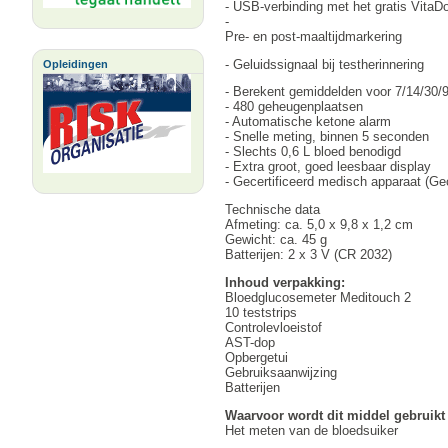
- USB-verbinding met het gratis VitaD
-
Pre- en post-maaltijdmarkering
- Geluidssignaal bij testherinnering
Opleidingen
- Berekent gemiddelden voor 7/14/30/
- 480 geheugenplaatsen
- Automatische ketone alarm
- Snelle meting, binnen 5 seconden
- Slechts 0,6 L bloed benodigd
- Extra groot, goed leesbaar display
- Gecertificeerd medisch apparaat (Ge
Technische data
Afmeting: ca. 5,0 x 9,8 x 1,2 cm
Gewicht: ca. 45 g
Batterijen: 2 x 3 V (CR 2032)
Inhoud verpakking:
Bloedglucosemeter Meditouch 2
10 teststrips
Controlevloeistof
AST-dop
Opbergetui
Gebruiksaanwijzing
Batterijen
Waarvoor wordt dit middel gebruikt
Het meten van de bloedsuiker