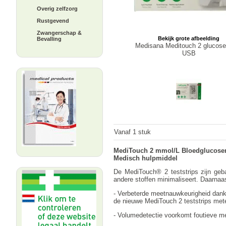
Overig zelfzorg
Rustgevend
Zwangerschap &
Bekijk grote afbeelding
Bevalling
Medisana Meditouch 2 glucos
USB
Vanaf 1 stuk
MediTouch 2 mmol/L Bloedglucose
Medisch hulpmiddel
De MediTouch® 2 teststrips zijn geb
andere stoffen minimaliseert. Daarnaas
- Verbeterde meetnauwkeurigheid dank
de nieuwe MediTouch 2 teststrips mete
- Volumedetectie voorkomt foutieve meti