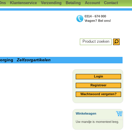
Ons
Klantenservice
Verzending
Betaling
Account
Contact
0314 - 674 000
Vragen? Bel ons!
Product zoeken
zorging
Zelfzorgartikelen
Login
Registreer
Wachtwoord vergeten?
Winkelwagen
Uw mandje is momenteel leeg.