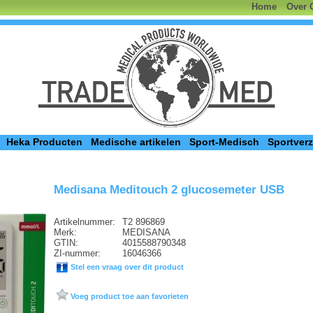
Home
Over 
Heka Producten
Medische artikelen
Sport-Medisch
Sportver
Medisana Meditouch 2 glucosemeter USB
Artikelnummer:
T2 896869
Merk:
MEDISANA
GTIN:
4015588790348
ZI-nummer:
16046366
Stel een vraag over dit product
Voeg product toe aan favorieten