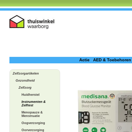
Actie
AED & Toebehoren
Zelfzorgartikelen
Gezondheid
Zelfzorg
Huidherstel
Instrumenten &
Zelftest
Menopauze &
Menstruatie
Oogverzorging
Oorverzorging