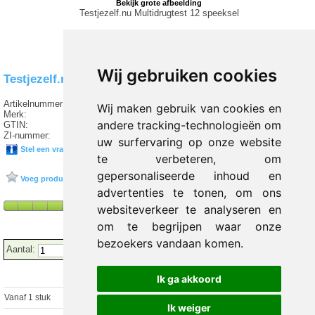
Bekijk grote afbeelding
Testjezelf.nu Multidrugtest 12 speeksel
Wij gebruiken cookies
Testjezelf.nu Multidrugtest 12 speeksel
Artikelnummer:
T2 950064
Wij maken gebruik van cookies en
Merk:
TESTJEZELF.NU
andere tracking-technologieën om
GTIN:
8718053783451
ZI-nummer:
16139607
uw surfervaring op onze website
Stel een vraag over dit product
te verbeteren, om
gepersonaliseerde inhoud en
Voeg product toe aan favorieten
advertenties te tonen, om ons
websiteverkeer te analyseren en
om te begrijpen waar onze
bezoekers vandaan komen.
Aantal:
Ik ga akkoord
Vanaf 1 stuk
€ 19.12 excl.
€
23.14
incl. 21% BTW
Ik weiger