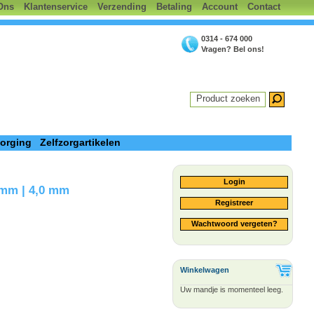
Ons
Klantenservice
Verzending
Betaling
Account
Contact
0314 - 674 000
Vragen? Bel ons!
Product zoeken
zorging
Zelfzorgartikelen
Login
 mm | 4,0 mm
Registreer
Wachtwoord vergeten?
Winkelwagen
Uw mandje is momenteel leeg.