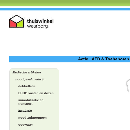
Actie
AED & Toebehoren
Medische artikelen
noodgeval medicijn
defibrillatie
EHBO kasten en dozen
immobilisatie en
transport
intubatie
nood zuigpompen
oogwater