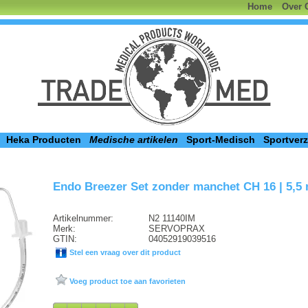
Home
Over 
Heka Producten
Medische artikelen
Sport-Medisch
Sportver
Endo Breezer Set zonder manchet CH 16 | 5,5
Artikelnummer:
N2 11140IM
Merk:
SERVOPRAX
GTIN:
04052919039516
Stel een vraag over dit product
Voeg product toe aan favorieten