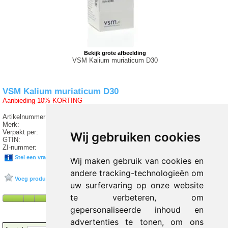
Bekijk grote afbeelding
VSM Kalium muriaticum D30
VSM Kalium muriaticum D30
Aanbieding 10% KORTING
Artikelnummer:
TT2 677628
Merk:
VSM
Verpakt per:
10 Gram
Wij gebruiken cookies
GTIN:
8728300933133
ZI-nummer:
15885739
Stel een vraag over dit product
Wij maken gebruik van cookies en
andere tracking-technologieën om
Voeg product toe aan favorieten
uw surfervaring op onze website
te verbeteren, om
gepersonaliseerde inhoud en
advertenties te tonen, om ons