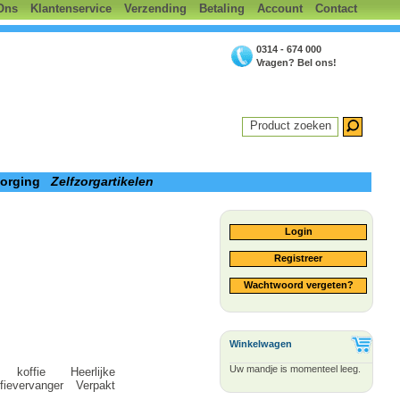
Ons
Klantenservice
Verzending
Betaling
Account
Contact
0314 - 674 000
Vragen? Bel ons!
Product zoeken
zorging
Zelfzorgartikelen
Login
Registreer
Wachtwoord vergeten?
Winkelwagen
Uw mandje is momenteel leeg.
koffie Heerlijke
fievervanger Verpakt