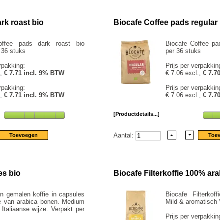
rk roast bio
Biocafe Coffee pads regular 
offee pads dark roast bio
Biocafe Coffee pad
 36 stuks
per 36 stuks
rpakking:
Prijs per verpakkin
.,
€ 7.71 incl. 9% BTW
€ 7.06 excl.,
€ 7.7
rpakking:
Prijs per verpakkin
.,
€ 7.71 incl. 9% BTW
€ 7.06 excl.,
€ 7.7
[Productdetails...]
Aantal:
es bio
Biocafe Filterkoffie 100% ara
n gemalen koffie in capsules
Biocafe Filterkof
 van arabica bonen. Medium
Mild & aromatisch 
Italiaanse wijze. Verpakt per
Prijs per verpakkin