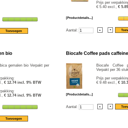
Prijs per verpakkin
€ 5.40 excl.,
€ 5.8
[Productdetails...]
Aantal:
en bio
Biocafe Coffee pads caffeinev
bica gemalen bio Verpakt per
Biocafe Coffee p
Verpakt per 36 stu
rpakking:
Prijs per verpakkin
l.,
€ 12.74 incl. 9% BTW
€ 9.48 excl.,
€ 10.
rpakking:
[Productdetails...]
l.,
€ 12.74 incl. 9% BTW
Aantal: