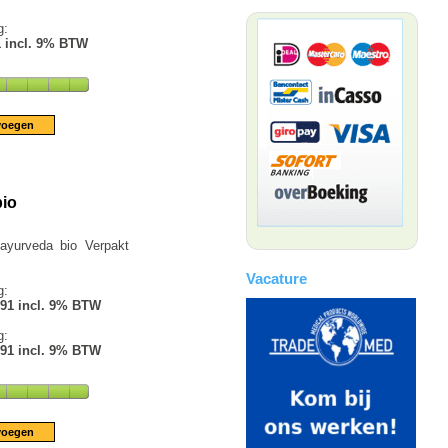
g:
1 incl. 9% BTW
bio
ayurveda bio Verpakt
Vacature
g:
.91 incl. 9% BTW
g:
.91 incl. 9% BTW