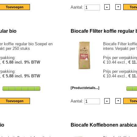
Aantal:
ular bio
Biocafe Flilter koffie regular 
er koffie regular bio Soepel en
Biocafe Filter koff
akt per 250 stuks
intens Verpakt per
rpakking:
Prijs per verpakkin
.,
€ 5.88 incl. 9% BTW
€ 10.44 excl.,
€ 11
rpakking:
Prijs per verpakkin
.,
€ 5.88 incl. 9% BTW
€ 10.44 excl.,
€ 11
[Productdetails...]
Aantal:
io
Biocafe Koffiebonen arabica