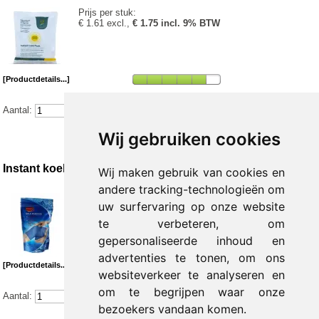
Prijs per stuk:
€ 1.61 excl.,
€ 1.75 incl. 9% BTW
[Productdetails...]
Aantal:
Wij gebruiken cookies
Instant koelbandage 3,2 m x 10 cm
Wij maken gebruik van cookies en
andere tracking-technologieën om
Prijs per stuk:
uw surfervaring op onze website
€ 3.35 excl.,
€ 3.65 incl. 9% BTW
te verbeteren, om
gepersonaliseerde inhoud en
advertenties te tonen, om ons
[Productdetails...]
websiteverkeer te analyseren en
om te begrijpen waar onze
Aantal:
bezoekers vandaan komen.