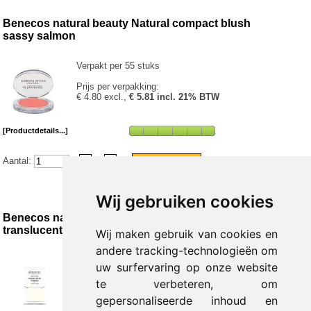
Benecos natural beauty Natural compact blush
sassy salmon
Verpakt per 55 stuks
Prijs per verpakking:
€ 4.80 excl.,
€ 5.81 incl. 21% BTW
[Productdetails...]
Aantal:
Wij gebruiken cookies
Benecos natural beauty Natural compact blush
translucent
Wij maken gebruik van cookies en
andere tracking-technologieën om
Verpakt per 5 stuks
uw surfervaring op onze website
Prijs per verpakking:
te verbeteren, om
€ 5.54 excl.,
€ 6.70 incl. 21% BTW
gepersonaliseerde inhoud en