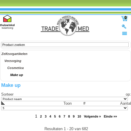
0
Zelfzorgartikelen
Verzorging
Cosmetica
Make up
Make up
Sorteer op
:
Toon #
Aantal
1
2
3
4
5
6
7
8
9
10
Volgende »
Einde »»
Resultaten 1 - 20 van 682