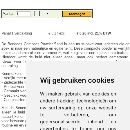
Aantal:
Vanaf 1 verpakking
€ 5.17 excl.
€
6.26
incl. 21% BTW
De Benecos Compact Powder Sand is een must-have voor iedereen die op
zoek is naar een natuurlijke en egale teint. Deze compacte poeder is verrijkt
met macadamia-olie en vitamine E, wat zorgt voor een zijdezachte textuur.
Hierdoor wordt de huid niet alleen egaal, maar ook perfect gematteerd.
Ideaal voor het fixeren van make-up en het creëren van een stralende
uitstraling.
Kenmerken:
- Verrijkt met macadamia-olie en vitamine E
Wij gebruiken cookies
- Zijdezachte textuur voor een egale teint
- Perfect voor het matteren van de huid
- Gemaakt van natuurlijke en biologische ingrediënten
Wij maken gebruik van cookies en
- Geschikt voor normaal tot vette huid
- Compact formaat van 9g, ideaal voor onderweg
andere tracking-technologieën om
uw surfervaring op onze website
Met de Benecos Compact Powder Sand kies je voor een product dat niet
alleen je huid verzorgt, maar ook bijdraagt aan een duurzame wereld. De
te verbeteren, om
natuurlijke en biologische ingrediënten maken het een verantwoorde keuze
gepersonaliseerde inhoud en
voor bewuste gebruikers. Voeg deze compacte poeder toe aan je dagelijkse
routine en ervaar de voordelen van een zijdezachte en egale huid.
advertenties te tonen, om ons