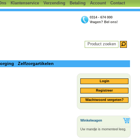
Ons
Klantenservice
Verzending
Betaling
Account
Contact
0314 - 674 000
Vragen? Bel ons!
Product zoeken
zorging
Zelfzorgartikelen
Login
Registreer
Wachtwoord vergeten?
Winkelwagen
Uw mandje is momenteel leeg.