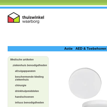
Actie
AED & Toebehoren
Medische artikelen
ziekenhuis benodigdheden
afzuigapparaten
beschermende kleding
ziekenhuis
chirurgie
drinkhulpmiddelen
handschoenen
infuus benodigdheden