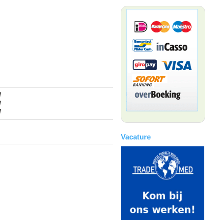
W
W
W
Vacature