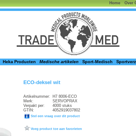
Home
Over 
Heka Producten
Medische artikelen
Sport-Medisch
Sportver
ECO-deksel wit
Artikelnummer:
H7 8006-ECO
Merk:
SERVOPRAX
Verpakt per:
4000 stuks
GTIN:
4052919037802
Stel een vraag over dit product
Voeg product toe aan favorieten