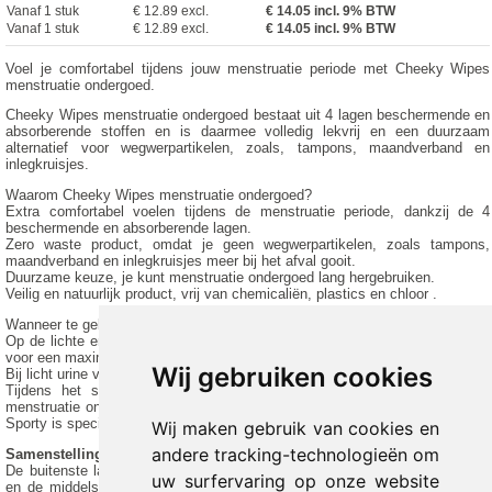
Vanaf 1 stuk
€ 12.89 excl.
€
14.05
incl. 9% BTW
Vanaf 1 stuk
€ 12.89 excl.
€ 14.05 incl. 9% BTW
Voel je comfortabel tijdens jouw menstruatie periode met Cheeky Wipes
menstruatie ondergoed.
Cheeky Wipes menstruatie ondergoed bestaat uit 4 lagen beschermende en
absorberende stoffen en is daarmee volledig lekvrij en een duurzaam
alternatief voor wegwerpartikelen, zoals, tampons, maandverband en
inlegkruisjes.
Waarom Cheeky Wipes menstruatie ondergoed?
Extra comfortabel voelen tijdens de menstruatie periode, dankzij de 4
beschermende en absorberende lagen.
Zero waste product, omdat je geen wegwerpartikelen, zoals tampons,
maandverband en inlegkruisjes meer bij het afval gooit.
Duurzame keuze, je kunt menstruatie ondergoed lang hergebruiken.
Veilig en natuurlijk product, vrij van chemicaliën, plastics en chloor .
Wanneer te gebruiken?
Op de lichte en zwaardere dagen van je menstruatie volstaat dit ondergoed
voor een maximale bescherming.
Wij gebruiken cookies
Bij licht urine verlies of lichte incontinentie is dit ondergoed een uitkomst.
Tijdens het sporten zit maandverband niet zo comfortabel, maar met
menstruatie ondergoed kan je sporten zonder zorgen. Cheeky Wipes feeling
Sporty is speciaal ontworpen voor tijdens het sporten.
Wij maken gebruik van cookies en
andere tracking-technologieën om
Samenstelling
De buitenste laag is gemaakt van 75% nylon en 25% elastaan, de voering
uw surfervaring op onze website
en de middelste laag zijn gemaakt van 95% katoen en 5% elastaan. Met