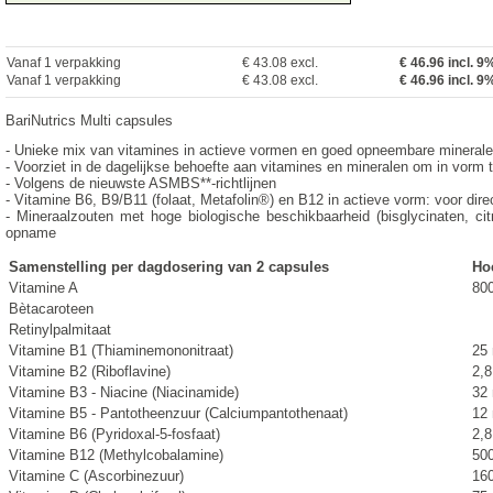
Vanaf 1 verpakking
€ 43.08 excl.
€
46.96
incl. 
Vanaf 1 verpakking
€ 43.08 excl.
€ 46.96 incl. 
BariNutrics Multi capsules
- Unieke mix van vitamines in actieve vormen en goed opneembare mineral
- Voorziet in de dagelijkse behoefte aan vitamines en mineralen om in vorm t
- Volgens de nieuwste ASMBS**-richtlijnen
- Vitamine B6, B9/B11 (folaat, Metafolin®) en B12 in actieve vorm: voor di
- Mineraalzouten met hoge biologische beschikbaarheid (bisglycinaten, cit
opname
Samenstelling per dagdosering van 2 capsules
Ho
Vitamine A
80
Bètacaroteen
Retinylpalmitaat
Vitamine B1 (Thiaminemononitraat)
25
Vitamine B2 (Riboflavine)
2,
Vitamine B3 - Niacine (Niacinamide)
32
Vitamine B5 - Pantotheenzuur (Calciumpantothenaat)
12
Vitamine B6 (Pyridoxal-5-fosfaat)
2,
Vitamine B12 (Methylcobalamine)
50
Vitamine C (Ascorbinezuur)
16