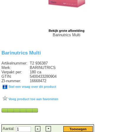
Bekijk grote afbeelding
Barinutrics Multi
Barinutrics Multi
Artikelnummer:
T2 936387
Merk:
BARINUTRICS
Verpakt per:
180 ca
GTIN:
5400433280904
ZI-nummer:
16668472
Stel een vraag over dit product
Voeg product toe aan favorieten
Aantal: