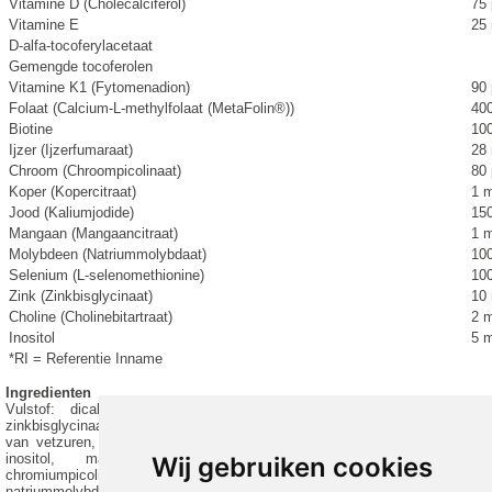
Vitamine D (Cholecalciferol)
75
Vitamine E
25
D-alfa-tocoferylacetaat
Gemengde tocoferolen
Vitamine K1 (Fytomenadion)
90
Folaat (Calcium-L-methylfolaat (MetaFolin®))
40
Biotine
10
Ijzer (Ijzerfumaraat)
28
Chroom (Chroompicolinaat)
80
Koper (Kopercitraat)
1 
Jood (Kaliumjodide)
15
Mangaan (Mangaancitraat)
1 
Molybdeen (Natriummolybdaat)
10
Selenium (L-selenomethionine)
10
Zink (Zinkbisglycinaat)
10
Choline (Cholinebitartraat)
2 
Inositol
5 
*RI = Referentie Inname
Ingredienten
Vulstof: dicalciumfosfaat, capsule: hydroxypropylmethylcellulose, asco
zinkbisglycinaat, niacinamide, thiaminemononitraat, antiklontermiddelen:
van vetzuren, D-alfa-tocoferylacetaat, calciumpanthotenaat, gemengde toco
inositol, mangaancitraat, bètacaroteen, pyridoxal-5-fosfaat, rib
Wij gebruiken cookies
chromiumpicolinaat, retinylpalmitaat, methylcobalamine, calcium- L-methyl
natriummolybdaat, kaliumiodide, biotine, fytomenadion, cholecalciferol