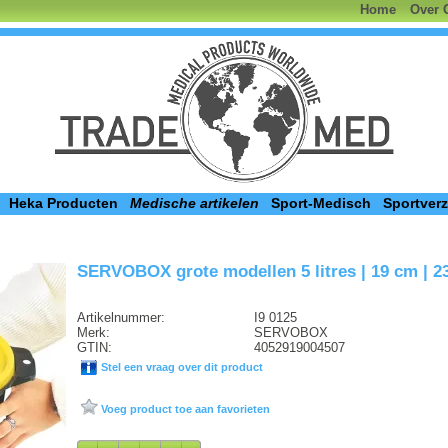
Home
Over 
Heka Producten
Medische artikelen
Sport-Medisch
Sportver
SERVOBOX grote modellen 5 litres | 19 cm | 
Artikelnummer:
I9 0125
Merk:
SERVOBOX
GTIN:
4052919004507
Stel een vraag over dit product
Voeg product toe aan favorieten