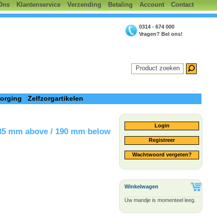
Ons
Klantenservice
Verzending
Betaling
Account
Contact
0314 - 674 000
Vragen? Bel ons!
Product zoeken
zorging
Zelfzorgartikelen
Login
235 mm above / 190 mm below
Registreer
Wachtwoord vergeten?
Winkelwagen
Uw mandje is momenteel leeg.