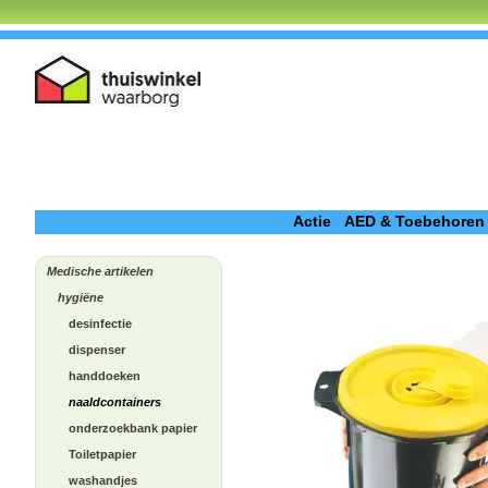
Actie
AED & Toebehoren
Medische artikelen
hygiëne
desinfectie
dispenser
handdoeken
naaldcontainers
onderzoekbank papier
Toiletpapier
washandjes