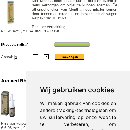
Met Mentha neus inhaler kan je altijd en overal je
neus verzorgen om vrijer te kunnen ademen. De
etherische oliën van Mentha neus inhaler komen
door inademen direct in de bovenste luchtwegen
Verpakt per 10 stuks
Prijs per verpakking:
€ 5.94 excl.,
€ 6.47 incl. 9% BTW
[Productdetails...]
Aantal:
Aromed Rhinisa neusspray
Wij gebruiken cookies
Een neusverkoudheid of allergieën beginnen
meestal met snotteren. Je slijmvliezen gaan meer
slijm produceren in een poging de schadelijke
Wij maken gebruik van cookies en
stoffen uit de bovenste luchtwegen te verwijderen.
andere tracking-technologieën om
Daardoor kan je neus verstopt raken. Met Rhinisa
neusspray kan je Verpakt per 10 stuks
uw surfervaring op onze website
te verbeteren, om
Prijs per verpakking:
€ 6.96 excl.,
€ 7.59 incl. 9% BTW