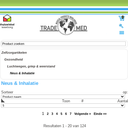
0
Zelfzorgartikelen
Gezondheid
Luchtwegen, griep & weerstand
Neus & Inhalatie
Neus & Inhalatie
Sorteer op
:
Toon #
Aantal
1
2
3
4
5
6
7
Volgende »
Einde »»
Resultaten 1 - 20 van 124