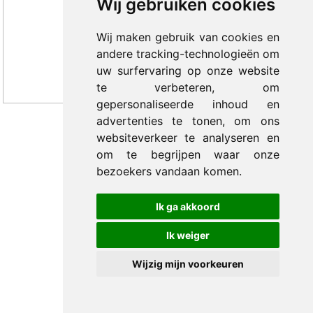
Wij gebruiken cookies
Wij maken gebruik van cookies en
andere tracking-technologieën om
uw surfervaring op onze website
te verbeteren, om
gepersonaliseerde inhoud en
advertenties te tonen, om ons
websiteverkeer te analyseren en
© 2012-2026 Trade Med B.V. -
by Selious B.V.
om te begrijpen waar onze
bezoekers vandaan komen.
Ik ga akkoord
Ik weiger
Wijzig mijn voorkeuren