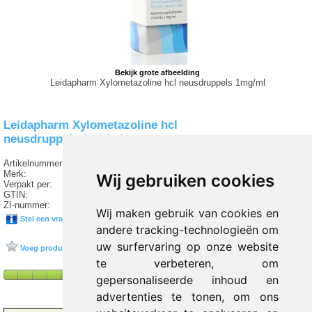
Bekijk grote afbeelding
Leidapharm Xylometazoline hcl neusdruppels 1mg/ml
Leidapharm Xylometazoline hcl
neusdruppels 1mg/ml
Artikelnummer:
T2 228102
Merk:
LEIDAPHARM
Wij gebruiken cookies
Verpakt per:
10 ml
GTIN:
8716049035515
ZI-nummer:
17399920
Wij maken gebruik van cookies en
Stel een vraag over dit product
andere tracking-technologieën om
uw surfervaring op onze website
Voeg product toe aan favorieten
te verbeteren, om
gepersonaliseerde inhoud en
advertenties te tonen, om ons