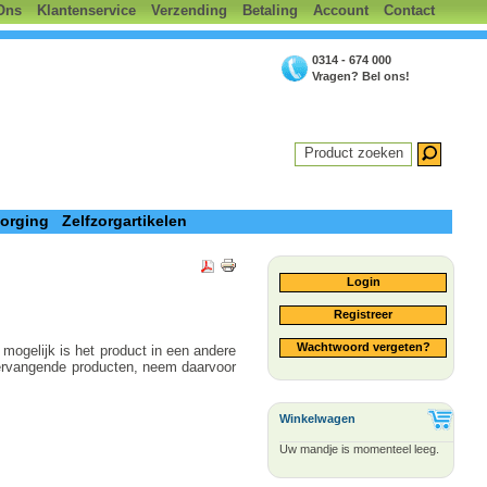
Ons
Klantenservice
Verzending
Betaling
Account
Contact
0314 - 674 000
Vragen? Bel ons!
Product zoeken
zorging
Zelfzorgartikelen
Login
Registreer
Wachtwoord vergeten?
 mogelijk is het product in een andere
vervangende producten, neem daarvoor
Winkelwagen
Uw mandje is momenteel leeg.