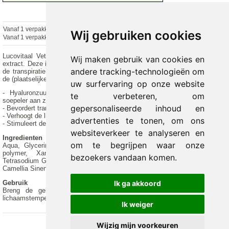
Vanaf 1 verpakking
€ 7.74 excl.
€
9.37
incl. 21% BTW
Wij gebruiken cookies
Vanaf 1 verpakking
€ 7.74 excl.
€ 9.37 incl. 21% BTW
Lucovitaal Vetverbrandings Hot Gel bevat Groene Koffie en Groene thee
Wij maken gebruik van cookies en
extract. Deze ingrediënten verhogen de lichaamstemperatuur en bevorderen
andere tracking-technologieën om
de transpiratie op de plek waar de gel wordt aangebracht en stimuleren zo
de (plaatselijke) vet- verbranding en bloedcirculatie.
uw surfervaring op onze website
- Hyaluronzuur werkt vocht inbrengend waardoor de huid zachter en
te verbeteren, om
soepeler aan zal voelen.
gepersonaliseerde inhoud en
- Bevordert transpiratie op de plek waar de gel wordt aangebracht
- Verhoogt de lichaamstemperatuur
advertenties te tonen, om ons
- Stimuleert de (plaatselijke) vetverbranding en bloedcirculatie
websiteverkeer te analyseren en
Ingredienten
om te begrijpen waar onze
Aqua, Glycerin, Phenoxyethanol, Acrylates/C10-30 Alkyl Acrylate Cross-
polymer, Xanthan Gum, Vanillyl Butyl Ether, Ethylhexylglycerin,
bezoekers vandaan komen.
Tetrasodium Glutamate Diacetate, Sodium Hydroxide, Sodium Hyaluronate,
Camellia Sinensis Leaf Extract, Cocos Nucifera Fruit Extract.
Gebruik
Ik ga akkoord
Breng de gel 1 tot 2 keer per dag aan op de plek waar je de
lichaamstemperatuur wil verhogen.
Ik weiger
Wijzig mijn voorkeuren