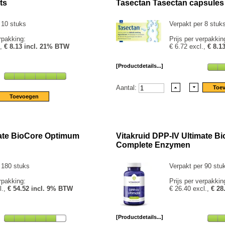
ts
Tasectan Tasectan capsules
 10 stuks
Verpakt per 8 stuk
rpakking:
Prijs per verpakkin
.,
€ 8.13 incl. 21% BTW
€ 6.72 excl.,
€ 8.1
[Productdetails...]
Aantal:
mate BioCore Optimum
Vitakruid DPP-IV Ultimate 
Complete Enzymen
 180 stuks
Verpakt per 90 stu
rpakking:
Prijs per verpakkin
l.,
€ 54.52 incl. 9% BTW
€ 26.40 excl.,
€ 28
[Productdetails...]