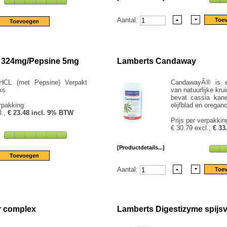
Aantal:
 324mg/Pepsine 5mg
Lamberts Candaway
HCL (met Pepsine) Verpakt
CandawayÂ® is e
ks
van natuurlijke kru
bevat cassia kane
rpakking:
olijfblad en oregan
l.,
€ 23.48 incl. 9% BTW
Prijs per verpakkin
€ 30.79 excl.,
€ 33
[Productdetails...]
Aantal:
r complex
Lamberts Digestizyme spijs