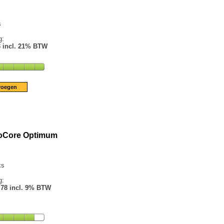
s
g:
3 incl. 21% BTW
BioCore Optimum
ks
g:
.78 incl. 9% BTW