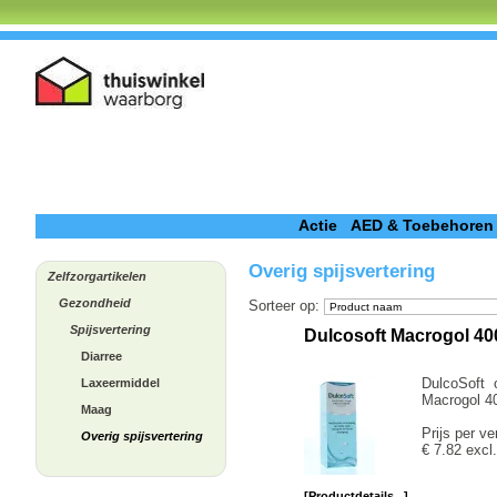
Actie
AED & Toebehoren
Overig spijsvertering
Zelfzorgartikelen
Gezondheid
Sorteer op
:
Spijsvertering
Dulcosoft Macrogol 40
Diarree
DulcoSoft 
Laxeermiddel
Macrogol 40
Maag
Prijs per ve
Overig spijsvertering
€ 7.82 excl
[Productdetails...]