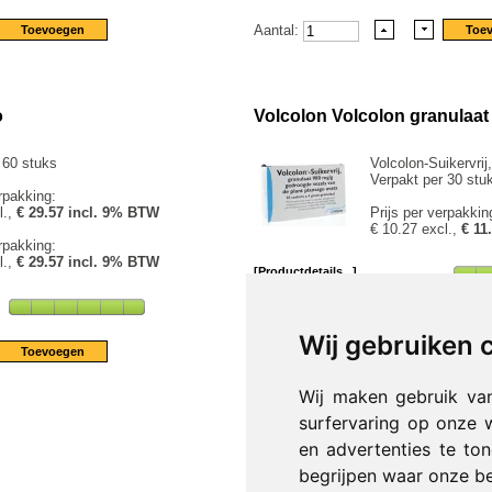
Aantal:
o
Volcolon Volcolon granulaat 
 60 stuks
Volcolon-Suikervri
Verpakt per 30 stu
rpakking:
l.,
€ 29.57 incl. 9% BTW
Prijs per verpakkin
€ 10.27 excl.,
€ 11
rpakking:
l.,
€ 29.57 incl. 9% BTW
[Productdetails...]
Aantal:
Wij gebruiken 
Wij maken gebruik va
surfervaring op onze 
en advertenties te to
1
begrijpen waar onze b