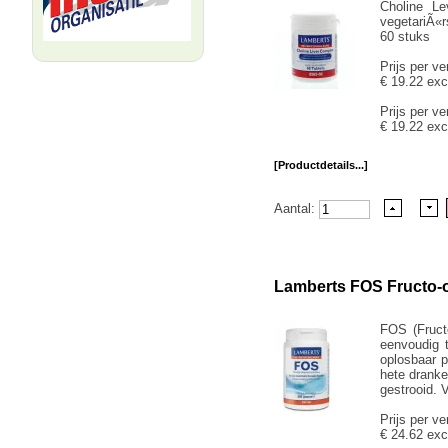
Choline L
vegetariÃ«
60 stuks
Prijs per ve
€ 19.22 exc
Prijs per ve
€ 19.22 exc
[Productdetails...]
Aantal:
Lamberts FOS Fructo-
FOS (Fruct
eenvoudig t
oplosbaar p
hete dranke
gestrooid. 
Prijs per ve
€ 24.62 exc