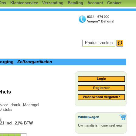
Ons
Klantenservice
Verzending
Betaling
Account
Contact
0314 - 674 000
Vragen? Bel ons!
Product zoeken
zorging
Zelfzorgartikelen
Login
Registreer
chets
Wachtwoord vergeten?
 voor drank Macrogol
0 stuks
Winkelwagen
g:
.21 incl. 21% BTW
Uw mandje is momenteel leeg.