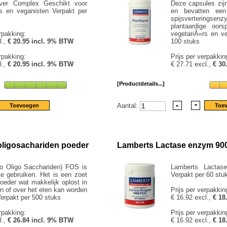
ever Complex Geschikt voor
Deze capsules zij
rs en veganisten Verpakt per
en bevatten een
spijsverteringse
plantaardige oors
rpakking:
vegetariÃ«rs en ve
l.,
€ 20.95 incl. 9% BTW
100 stuks
rpakking:
Prijs per verpakkin
l.,
€ 20.95 incl. 9% BTW
€ 27.71 excl.,
€ 30
[Productdetails...]
Aantal:
oligosachariden poeder
Lamberts Lactase enzym 90
o Oligo Sacchariden) FOS is
Lamberts Lacta
e gebruiken. Het is een zoet
Verpakt per 60 stu
oeder wat makkelijk oplost in
n of over het eten kan worden
Prijs per verpakkin
Verpakt per 500 stuks
€ 16.92 excl.,
€ 18
rpakking:
Prijs per verpakkin
l.,
€ 26.84 incl. 9% BTW
€ 16.92 excl.,
€ 18