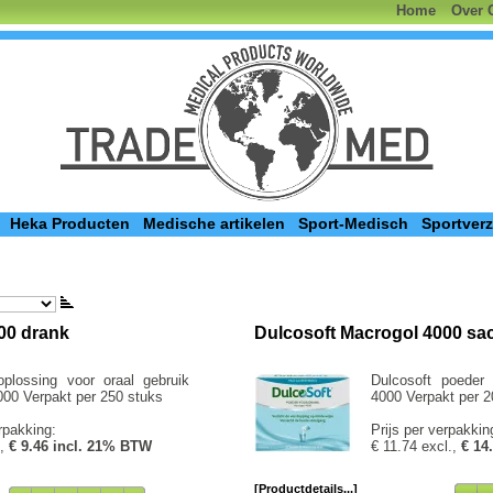
Home
Over 
Heka Producten
Medische artikelen
Sport-Medisch
Sportver
00 drank
Dulcosoft Macrogol 4000 sa
oplossing voor oraal gebruik
Dulcosoft poeder
00 Verpakt per 250 stuks
4000 Verpakt per 2
rpakking:
Prijs per verpakkin
.,
€ 9.46 incl. 21% BTW
€ 11.74 excl.,
€ 14
[Productdetails...]