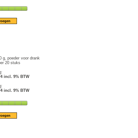
 g, poeder voor drank
per 20 stuks
g:
74 incl. 9% BTW
g:
74 incl. 9% BTW