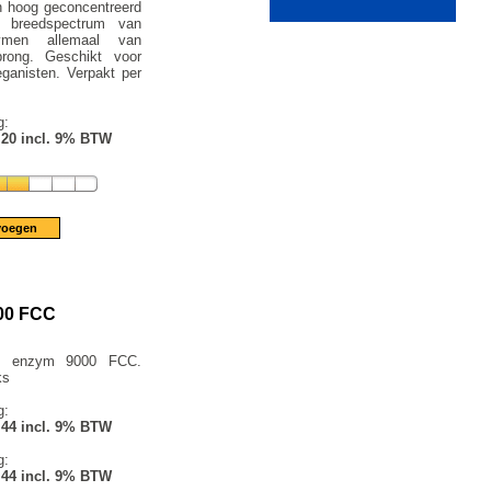
n hoog geconcentreerd
 breedspectrum van
nzymen allemaal van
prong. Geschikt voor
ganisten. Verpakt per
g:
.20 incl. 9% BTW
00 FCC
se enzym 9000 FCC.
ks
g:
.44 incl. 9% BTW
g:
.44 incl. 9% BTW