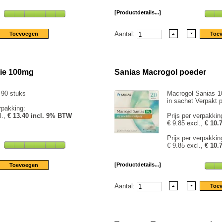
[Productdetails...]
Aantal:
ie 100mg
Sanias Macrogol poeder
 90 stuks
Macrogol Sanias 10
in sachet Verpakt 
rpakking:
l.,
€ 13.40 incl. 9% BTW
Prijs per verpakkin
€ 9.85 excl.,
€ 10.
Prijs per verpakkin
€ 9.85 excl.,
€ 10.
[Productdetails...]
Aantal: