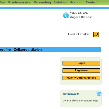
Ons
Klantenservice
Verzending
Betaling
Account
Contact
0314 - 674 000
Vragen? Bel ons!
Product zoeken
zorging
Zelfzorgartikelen
Login
Registreer
Wachtwoord vergeten?
Winkelwagen
Uw mandje is momenteel leeg.