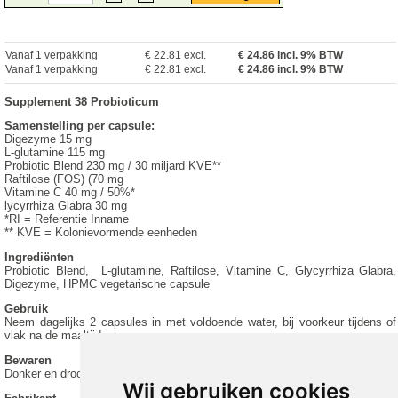
Vanaf 1 verpakking
€ 22.81 excl.
€
24.86
incl. 9% BTW
Vanaf 1 verpakking
€ 22.81 excl.
€ 24.86 incl. 9% BTW
Supplement 38 Probioticum
Samenstelling per capsule:
Digezyme 15 mg
L-glutamine 115 mg
Probiotic Blend 230 mg / 30 miljard KVE**
Raftilose (FOS) (70 mg
Vitamine C 40 mg / 50%*
lycyrrhiza Glabra 30 mg
*RI = Referentie Inname
** KVE = Kolonievormende eenheden
Ingrediënten
Probiotic Blend, L-glutamine, Raftilose, Vitamine C, Glycyrrhiza Glabra,
Digezyme, HPMC vegetarische capsule
Gebruik
Neem dagelijks 2 capsules in met voldoende water, bij voorkeur tijdens of
vlak na de maaltijd.
Bewaren
Donker en droog bewaren op kamertemperatuur.
Wij gebruiken cookies