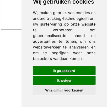
Wij gebruiken cookies
Wij maken gebruik van cookies en
andere tracking-technologieën om
uw surfervaring op onze website
te verbeteren, om
gepersonaliseerde inhoud en
advertenties te tonen, om ons
© 2012-2026 Trade Med B.V. -
by Selious B.V.
websiteverkeer te analyseren en
om te begrijpen waar onze
bezoekers vandaan komen.
Ik ga akkoord
Ik weiger
Wijzig mijn voorkeuren