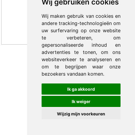
Wij gebruiken cookies
Wij maken gebruik van cookies en
andere tracking-technologieën om
uw surfervaring op onze website
te verbeteren, om
gepersonaliseerde inhoud en
advertenties te tonen, om ons
websiteverkeer te analyseren en
© 2012-2026 Trade Med B.V. -
by Selious B.V.
om te begrijpen waar onze
bezoekers vandaan komen.
Ik ga akkoord
Ik weiger
Wijzig mijn voorkeuren