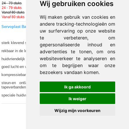
Wij gebruiken cookies
24 - 79 stuks
€ 2.85 excl.
€ 3.11 incl. 9% BTW
24 - 79 stuks
€ 2.57 excl.
€ 2.80 incl. 9% BTW
Vanaf 80 stuks
€ 2.45 excl.
€ 2.67 incl. 9% BTW
Wij maken gebruik van cookies en
Vanaf 80 stuks
€ 2.21 excl.
€ 2.40 incl. 9% BTW
andere tracking-technologieën om
Servoplast Bandage 6 Cm x 2,5 M
uw surfervaring op onze website
te verbeteren, om
sterk klevend steunwindsel.
gepersonaliseerde inhoud en
rekbaar in de lengte, korte rek.
advertenties te tonen, om ons
websiteverkeer te analyseren en
huidvriendelijk en uitermate goed moduleerbaar.
om te begrijpen waar onze
goed lucht-en waterdampdoorlatend.
bezoekers vandaan komen.
kompressiebandage voor aktieve musculatuur.
steun-en ontlastingsbandage na b.v. distorsies, luxaties etc. of bij
Ik ga akkoord
tapeverbanden.
speciale huidvriendelijke zinkoxide kleeflaag op 100% katoenen weefsel.
Ik weiger
Wijzig mijn voorkeuren
© 2012-2026 Trade Med B.V. -
by Selious B.V.