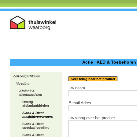
Actie
AED & Toebehoren
Zelfzorgartikelen
Keer terug naar het product
Voeding
Uw naam
Afslank &
dieetmiddelen
Overig
E-mail Adres
afslankmiddelen
Slank & Dieet
maaltijdvervangers
Uw vraag over het product
Slank & Dieet
speciaal voeding
Slank & Dieet