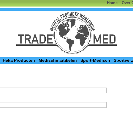
Home
Over 
Heka Producten
Medische artikelen
Sport-Medisch
Sportver