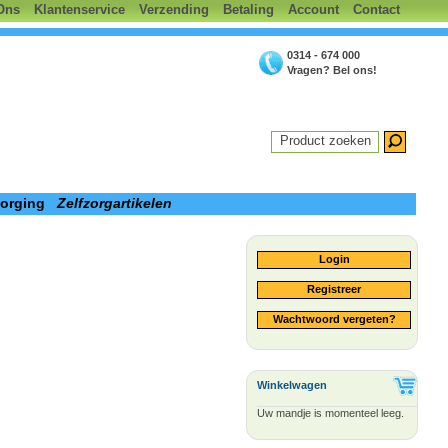
Ons
Klantenservice
Verzending
Betaling
Account
Contact
0314 - 674 000
Vragen? Bel ons!
Product zoeken
zorging
Zelfzorgartikelen
Login
Registreer
Wachtwoord vergeten?
Winkelwagen
Uw mandje is momenteel leeg.