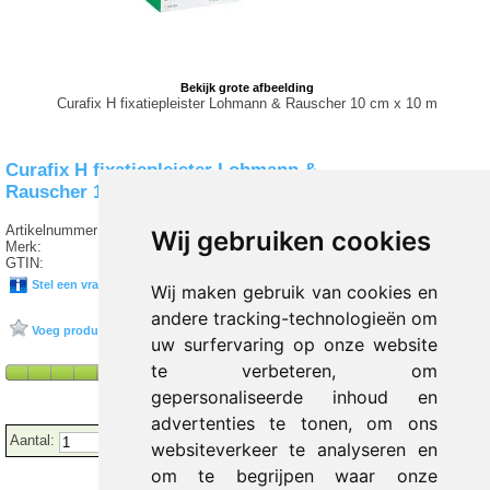
Bekijk grote afbeelding
Curafix H fixatiepleister Lohmann & Rauscher 10 cm x 10 m
Curafix H fixatiepleister Lohmann &
Rauscher 10 cm x 10 m
Artikelnummer:
L2 138942
Wij gebruiken cookies
Merk:
LOHMANN UND RAUSCHER
GTIN:
6926515402877
Stel een vraag over dit product
Wij maken gebruik van cookies en
andere tracking-technologieën om
Voeg product toe aan favorieten
uw surfervaring op onze website
te verbeteren, om
gepersonaliseerde inhoud en
advertenties te tonen, om ons
Aantal:
websiteverkeer te analyseren en
om te begrijpen waar onze