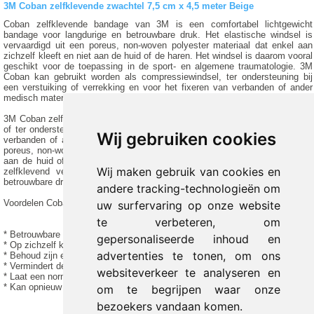
3M Coban zelfklevende zwachtel 7,5 cm x 4,5 meter Beige
Coban zelfklevende bandage van 3M is een comfortabel lichtgewicht
bandage voor langdurige en betrouwbare druk. Het elastische windsel is
vervaardigd uit een poreus, non-woven polyester materiaal dat enkel aan
zichzelf kleeft en niet aan de huid of de haren. Het windsel is daarom vooral
geschikt voor de toepassing in de sport- en algemene traumatologie. 3M
Coban kan gebruikt worden als compressiewindsel, ter ondersteuning bij
een verstuiking of verrekking en voor het fixeren van verbanden of ander
medisch materiaal.
3M Coban zelfklevende windsel kan gebruikt worden als compressiewindsel
of ter ondersteuning bij een verstuiking, verrekking en voor het fixeren van
Wij gebruiken cookies
verbanden of ander medisch materiaal. Het windsel is vervaardigd uit een
poreus, non-woven polyester materiaal dat enkel aan zichzelf kleeft en niet
aan de huid of de haren. Na het aanbrengen blijft 3M Coban vanwege het
Wij maken gebruik van cookies en
zelfklevend vermogen goed op zijn plaats zitten voor een langdurige,
betrouwbare druk.
andere tracking-technologieën om
Voordelen Coban:
uw surfervaring op onze website
te verbeteren, om
* Betrouwbare compressie;
gepersonaliseerde inhoud en
* Op zichzelf klevend;
advertenties te tonen, om ons
* Behoud zijn elasticiteit;
* Vermindert de kans op oedemen;
websiteverkeer te analyseren en
* Laat een normale hygiëne toe;
* Kan opnieuw worden aangebracht. Toepassingen Coban:
om te begrijpen waar onze
bezoekers vandaan komen.