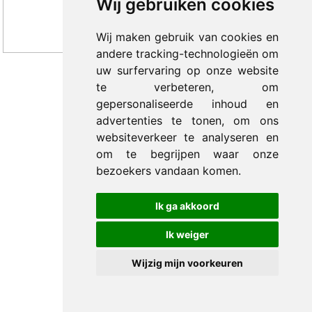
Wij gebruiken cookies
Wij maken gebruik van cookies en
andere tracking-technologieën om
uw surfervaring op onze website
te verbeteren, om
© 2012-2026 Trade Med B.V. -
by Selious B.V.
gepersonaliseerde inhoud en
advertenties te tonen, om ons
websiteverkeer te analyseren en
om te begrijpen waar onze
bezoekers vandaan komen.
Ik ga akkoord
Ik weiger
Wijzig mijn voorkeuren