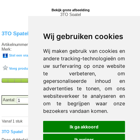
Bekijk grote afbeelding
3TO Spatel
3TO Spatel
Wij gebruiken cookies
Artikelnummer:
T35 80-302028-01
Merk:
3TO
Wij maken gebruik van cookies en
Stel een vraag over dit product
andere tracking-technologieën om
uw surfervaring op onze website
Voeg product toe aan favorieten
te verbeteren, om
gepersonaliseerde inhoud en
advertenties te tonen, om ons
websiteverkeer te analyseren en
Aantal:
om te begrijpen waar onze
bezoekers vandaan komen.
Vanaf 1 stuk
€ 14.90 excl.
€
16.24
incl. 9% BTW
Ik ga akkoord
3TO Spatel
Ik weiger
Deze dubbelzijdige spatel kan gebruikt worden om PediGel