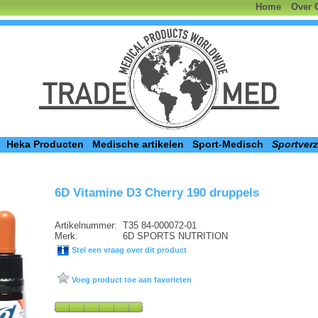
Home
Over 
Heka Producten
Medische artikelen
Sport-Medisch
Sportver
6D Vitamine D3 Cherry 190 druppels
Artikelnummer:
T35 84-000072-01
Merk:
6D SPORTS NUTRITION
Stel een vraag over dit product
Voeg product toe aan favorieten