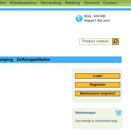
Ons
Klantenservice
Verzending
Betaling
Account
Contact
0314 - 674 000
Vragen? Bel ons!
Product zoeken
zorging
Zelfzorgartikelen
Login
Registreer
Wachtwoord vergeten?
Winkelwagen
Uw mandje is momenteel leeg.