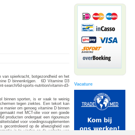
n van spierkracht, botgezondheid en het
amine D binnenkrijgen. 6D Vitamine D3
Vacature
-search/6d-sports-nutrition/vitamin-d3-
l binnen sporten, is er vaak te weinig
eschermen tegen ziektes. Een tekort kan
ijke manier om genoeg vitamine D binnen
n gemaakt met MCT-olie voor een goede
6d producten ondergaat een rigoureuze
liteitslabel voor voedingssupplementen
 is gecontroleerd op de afwezigheid van
ormatie is te vinden op de website van