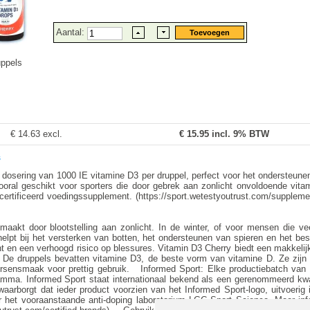
Aantal:
uppels
€ 14.63 excl.
€
15.95
incl. 9% BTW
s
 dosering van 1000 IE vitamine D3 per druppel, perfect voor het ondersteune
oral geschikt voor sporters die door gebrek aan zonlicht onvoldoende vit
ertificeerd voedingssupplement. (https://sport.wetestyoutrust.com/supplement
aakt door blootstelling aan zonlicht. In de winter, of voor mensen die vee
helpt bij het versterken van botten, het ondersteunen van spieren en het b
ht en een verhoogd risico op blessures. Vitamin D3 Cherry biedt een makkel
. De druppels bevatten vitamine D3, de beste vorm van vitamine D. Ze zij
rsensmaak voor prettig gebruik. Informed Sport: Elke productiebatch van 
ramma. Informed Sport staat internationaal bekend als een gerenommeerd kwa
waarborgt dat ieder product voorzien van het Informed Sport-logo, uitvoerig
r het vooraanstaande anti-doping laboratorium LGC Sport Science. Meer inf