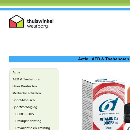
Actie
AED & Toebehoren
Actie
AED & Toebehoren
Heka Producten
Medische artikelen
Sport-Medisch
Sportverzorging
EHBO - BHV
Praktijkinrichting
Revalidatie en Training