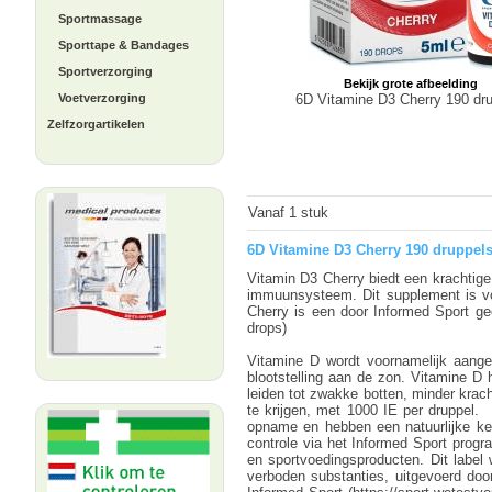
Sportmassage
Sporttape & Bandages
Sportverzorging
Bekijk grote afbeelding
6D Vitamine D3 Cherry 190 dr
Voetverzorging
Zelfzorgartikelen
Vanaf 1 stuk
6D Vitamine D3 Cherry 190 druppel
Vitamin D3 Cherry biedt een krachtige
immuunsysteem. Dit supplement is vo
Cherry is een door Informed Sport gec
drops)
Vitamine D wordt voornamelijk aangem
blootstelling aan de zon. Vitamine D 
leiden tot zwakke botten, minder krac
te krijgen, met 1000 IE per druppel
opname en hebben een natuurlijke ke
controle via het Informed Sport prog
en sportvoedingsproducten. Dit label 
verboden substanties, uitgevoerd doo