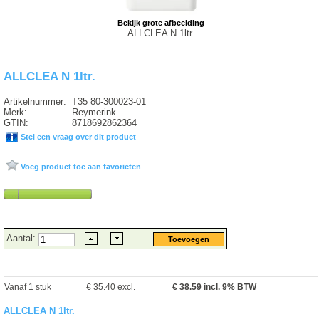
Bekijk grote afbeelding
ALLCLEA N 1ltr.
ALLCLEA N 1ltr.
Artikelnummer:
T35 80-300023-01
Merk:
Reymerink
GTIN:
8718692862364
Stel een vraag over dit product
Voeg product toe aan favorieten
Aantal:
Vanaf 1 stuk
€ 35.40 excl.
€
38.59
incl. 9% BTW
ALLCLEA N 1ltr.