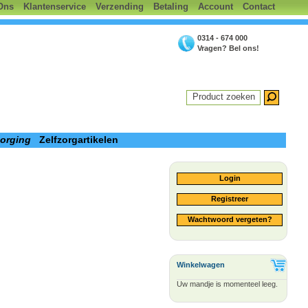
Ons
Klantenservice
Verzending
Betaling
Account
Contact
0314 - 674 000
Vragen? Bel ons!
Product zoeken
zorging
Zelfzorgartikelen
Login
Registreer
Wachtwoord vergeten?
Winkelwagen
Uw mandje is momenteel leeg.