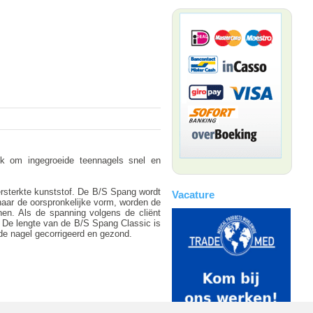
k om ingegroeide teennagels snel en
ersterkte kunststof. De B/S Spang wordt
Vacature
naar de oorspronkelijke vorm, worden de
enen. Als de spanning volgens de cliënt
. De lengte van de B/S Spang Classic is
de nagel gecorrigeerd en gezond.