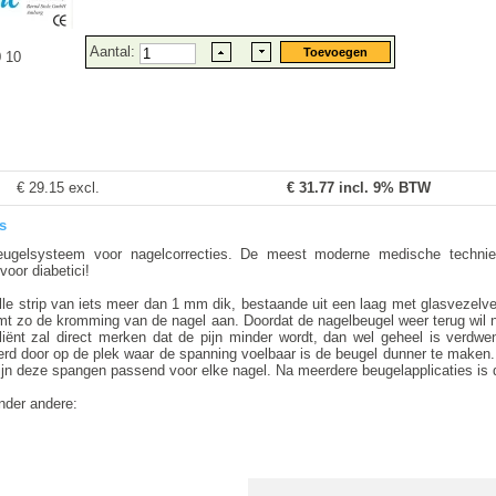
Aantal:
 10
€ 29.15 excl.
€
31.77
incl. 9% BTW
s
gelsysteem voor nagelcorrecties. De meest moderne medische technie
oor diabetici!
le strip van iets meer dan 1 mm dik, bestaande uit een laag met glasvezelv
mt zo de kromming van de nagel aan. Doordat de nagelbeugel weer terug wil 
cliënt zal direct merken dat de pijn minder wordt, dan wel geheel is verdw
erd door op de plek waar de spanning voelbaar is de beugel dunner te maken
ijn deze spangen passend voor elke nagel. Na meerdere beugelapplicaties is 
nder andere: