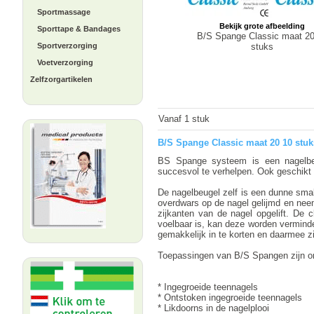
Sportmassage
Bekijk grote afbeelding
Sporttape & Bandages
B/S Spange Classic maat 20
stuks
Sportverzorging
Voetverzorging
Zelfzorgartikelen
Vanaf 1 stuk
B/S Spange Classic maat 20 10 stuk
BS Spange systeem is een nagelbeu
succesvol te verhelpen. Ook geschikt v
De nagelbeugel zelf is een dunne smal
overdwars op de nagel gelijmd en nee
zijkanten van de nagel opgelift. De 
voelbaar is, kan deze worden vermind
gemakkelijk in te korten en daarmee z
Toepassingen van B/S Spangen zijn o
* Ingegroeide teennagels
* Ontstoken ingegroeide teennagels
* Likdoorns in de nagelplooi