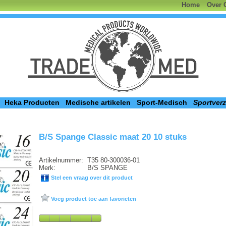
Home
Over 
Heka Producten
Medische artikelen
Sport-Medisch
Sportver
B/S Spange Classic maat 20 10 stuks
Artikelnummer:
T35 80-300036-01
Merk:
B/S SPANGE
Stel een vraag over dit product
Voeg product toe aan favorieten