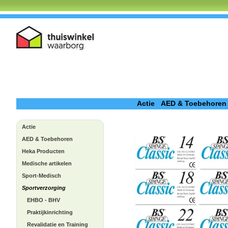
Actie
AED & Toebehoren
Actie
AED & Toebehoren
Heka Producten
Medische artikelen
Sport-Medisch
Sportverzorging
EHBO - BHV
Praktijkinrichting
Revalidatie en Training