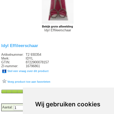
Bekijk grote afbeelding
Idyl Effileerschaar
Idyl Effileerschaar
Artikelnummer:
T2 930354
Merk:
IDYL
GTIN:
8722900078157
ZI-nummer:
16796861
Stel een vraag over dit product
Voeg product toe aan favorieten
Wij gebruiken cookies
Aantal: