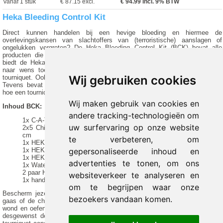
Vanaf 1 stuk
€ 87.15 excl.
€
94.99
incl. 9% BTW
Heka Bleeding Control Kit
Direct kunnen handelen bij een hevige bloeding en hiermee de
overlevingskansen van slachtoffers van (terroristische) aanslagen of
ongelukken vergroten? De Heka Bleeding Control Kit (BCK) bevat alle
producten die nodig zijn om een hevige bloeding te stoppen. Daarnaast
biedt de Heka Bleeding Control Kit voldoende ruimte om extra materiaal
naar wens toe te voegen, zoals een hemostatisch gaas of een extra
Wij gebruiken cookies
tourniquet. Ook het productlabel biedt ruimte om deze producten te noteren.
Tevens bevat de achterkant van het productlabel een korte omschrijving
hoe een tourniquet gebruikt moet worden.
Wij maken gebruik van cookies en
Inhoud BCK:
andere tracking-technologieën om
1x C-A-T Tourniquet Oranje GEN7
uw surfervaring op onze website
2x5 Chirurgisch absorberend gaaskompres X-ray detectable 10 x10
cm
te verbeteren, om
1x HEKA geperst gaas steriel
1x HEKA Reddingsdeken goud/zilver 160 x 210
gepersonaliseerde inhoud en
1x HEKA FIX Traumazwachtel 10 x 18 cm steriel
advertenties te tonen, om ons
1x Watervaste zwarte stift
2 paar HEKA handschoenen nitril maat L
websiteverkeer te analyseren en
1x handleiding gebruik Tourniquet
om te begrijpen waar onze
Bescherm jezelf en trek handschoenen aan. Stop vervolgens het geperst
bezoekers vandaan komen.
gaas of de chirurgische absorberend gaaskompres X-ray detectable in de
wond en oefen druk uit op de wond. Leg de traumazwachtel aan en plaats
desgewenst de tourniquet enkele centimeters boven de wond. Indien de