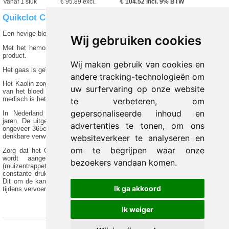
Vanaf 1 stuk
€ 95.89 excl.
€
104.52
incl. 9% BTW
Quikclot Combat Gauze Z-fold
Een hevige bloeding direct stoppen?
Wij gebruiken cookies
Met het hemostatische Quickclot Combat Gauze Z-fold heeft u het juiste
product.
Wij maken gebruik van cookies en
Het gaas is geïmpregneerd met de werkzame stof Kaolin.
andere tracking-technologieën om
Het Kaolin zorgt voor een actieve stolling van bloedingen door bestanddelen
uw surfervaring op onze website
van het bloed te activeren. Doordat het Kaolin geïmpregneerd is in normaal
medisch is het gaas voor iedere medische hulpverlener geschikt.
te verbeteren, om
gepersonaliseerde inhoud en
In Nederland gebruiken de speciale politiediensten dit gaas al enige
jaren. De uitgevouwen afmeting van het Quikclot Combat Gauze Z-fold is
advertenties te tonen, om ons
ongeveer 365cm x 7,60cm. Het gaas is kleiner te scheuren/knippen om elk
denkbare verwonding te behandelen.
websiteverkeer te analyseren en
om te begrijpen waar onze
Zorg dat het QuikClot Combat Gauze Z-fold zo diep mogelijk in de wond
wordt aangebracht en de wond met zoveel mogelijk lagen
bezoekers vandaan komen.
(muizentrappetjes) is gevuld. Druk daarna minimaal drie minuten met een
constante druk op de wond om een zo stabiel mogelijk stolsel te creëren.
Dit om de kans op een “rebleed” (het opnieuw gaan bloeden van de wond)
Ik ga akkoord
tijdens vervoer te minimaliseren.
Ik weiger