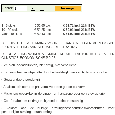
Aantal:
1 - 9 stuks
€ 52.65 excl.
€
63.71
incl. 21% BTW
10 - 39 stuks
€ 51.25 excl.
€ 62.01 incl. 21% BTW
Vanaf 40 stuks
€ 50.43 excl.
€ 61.02 incl. 21% BTW
DE JUISTE BESCHERMING VOOR JE HANDEN TEGEN VERHOOGDE
BLOOTSTELLING AAN SECUNDAIRE STRALING.
DE BELASTING WORDT VERMINDERD MET FACTOR II! TEGEN EEN
GUNSTIGE ECONOMISCHE PRIJS.
• Vrij van loodadditieven, niet giftig, niet vervuilend
• Extreem laag eiwitgehalte door herhaaldelijk wassen tijdens productie
• Gegarandeerd poedervrij
• Anatomisch correcte pasvorm voor een goede pasvorm
• Micro-ruw oppervlak in de vinger- en handzone voor een stevige grip
• Comfortabel om te dragen, bijzonder scheurbestendig
• Voldoet aan de huidige stralingsbeschermingsvoorschriften voor
persoonlijke stralingsbescherming