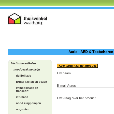
Actie
AED & Toebehoren
Medische artikelen
Keer terug naar het product
noodgeval medicijn
Uw naam
defibrillatie
EHBO kasten en dozen
E-mail Adres
immobilisatie en
transport
intubatie
Uw vraag over het product
nood zuigpompen
oogwater