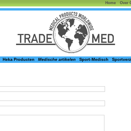
Home
Over 
Heka Producten
Medische artikelen
Sport-Medisch
Sportver