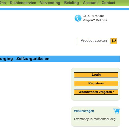
Ons
Klantenservice
Verzending
Betaling
Account
Contact
0314 - 674 000
Vragen? Bel ons!
Product zoeken
zorging
Zelfzorgartikelen
Login
Registreer
Wachtwoord vergeten?
Winkelwagen
Uw mandje is momenteel leeg.