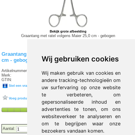
Bekijk grote afbeelding
Graantang met ratel volgens Maier 25,0 cm - gebogen
Graantang met ratel volgens Maier 25,0
Wij gebruiken cookies
cm - gebogen
Artikelnummer:
I5 001
Wij maken gebruik van cookies en
Merk:
SERVOPRAX
andere tracking-technologieën om
GTIN:
04052919023713
Stel een vraag over dit product
uw surfervaring op onze website
te verbeteren, om
Voeg product toe aan favorieten
gepersonaliseerde inhoud en
advertenties te tonen, om ons
websiteverkeer te analyseren en
om te begrijpen waar onze
Aantal:
bezoekers vandaan komen.