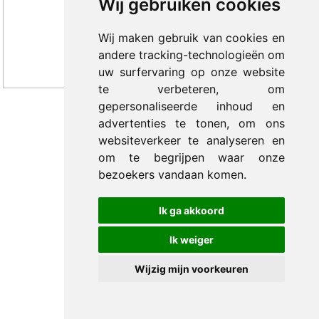
Wij gebruiken cookies
Wij maken gebruik van cookies en
andere tracking-technologieën om
uw surfervaring op onze website
te verbeteren, om
gepersonaliseerde inhoud en
advertenties te tonen, om ons
© 2012-2026 Trade Med B.V. -
by Selious B.V.
websiteverkeer te analyseren en
om te begrijpen waar onze
bezoekers vandaan komen.
Ik ga akkoord
Ik weiger
Wijzig mijn voorkeuren