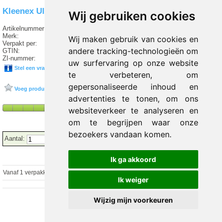
Kleenex Ultrasoft zakdoek
Wij gebruiken cookies
Artikelnummer:
T2 837718
Merk:
KLEENEX
Wij maken gebruik van cookies en
Verpakt per:
10 st
andere tracking-technologieën om
GTIN:
5029053563909
ZI-nummer:
15533603
uw surfervaring op onze website
Stel een vraag over dit product
te verbeteren, om
gepersonaliseerde inhoud en
Voeg product toe aan favorieten
advertenties te tonen, om ons
websiteverkeer te analyseren en
om te begrijpen waar onze
bezoekers vandaan komen.
Aantal:
Ik ga akkoord
Vanaf 1 verpakking
€ 2.29 excl.
€
2.77
incl. 21% BTW
Ik weiger
Wijzig mijn voorkeuren