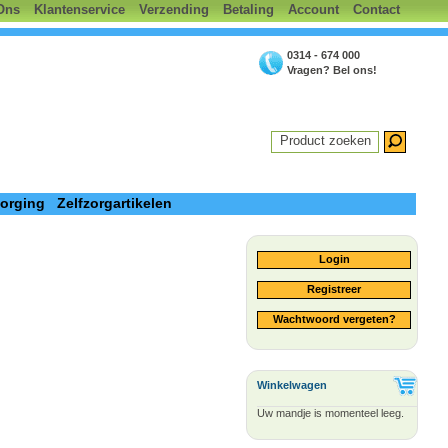
Ons
Klantenservice
Verzending
Betaling
Account
Contact
0314 - 674 000
Vragen? Bel ons!
Product zoeken
zorging
Zelfzorgartikelen
Login
Registreer
Wachtwoord vergeten?
Winkelwagen
Uw mandje is momenteel leeg.