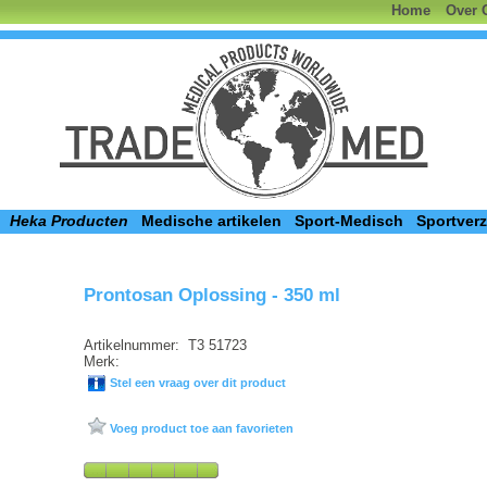
Home
Over 
Heka Producten
Medische artikelen
Sport-Medisch
Sportver
Prontosan Oplossing - 350 ml
Artikelnummer:
T3 51723
Merk:
Stel een vraag over dit product
Voeg product toe aan favorieten