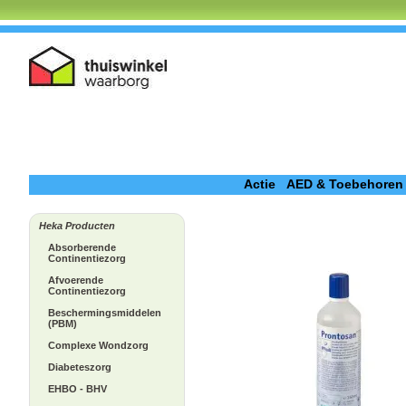
Actie
AED & Toebehoren
Heka Producten
Absorberende
Continentiezorg
Afvoerende
Continentiezorg
Beschermingsmiddelen
(PBM)
Complexe Wondzorg
Diabeteszorg
EHBO - BHV