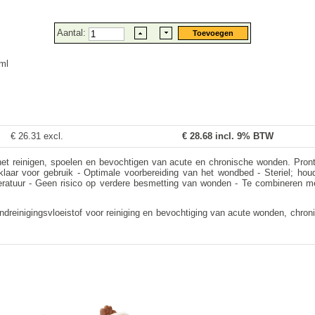
Aantal:
ml
€ 26.31 excl.
€
28.68
incl. 9% BTW
et reinigen, spoelen en bevochtigen van acute en chronische wonden. Pronto
n klaar voor gebruik - Optimale voorbereiding van het wondbed - Steriel; h
atuur - Geen risico op verdere besmetting van wonden - Te combineren met
dreinigingsvloeistof voor reiniging en bevochtiging van acute wonden, chro