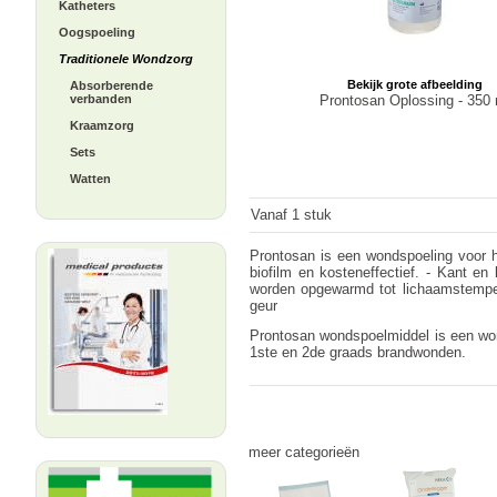
Katheters
Oogspoeling
Traditionele Wondzorg
Bekijk grote afbeelding
Absorberende
Prontosan Oplossing - 350 
verbanden
Kraamzorg
Sets
Watten
Vanaf 1 stuk
Prontosan is een wondspoeling voor h
biofilm en kosteneffectief. - Kant e
worden opgewarmd tot lichaamstemper
geur
Prontosan wondspoelmiddel is een won
1ste en 2de graads brandwonden.
meer categorieën