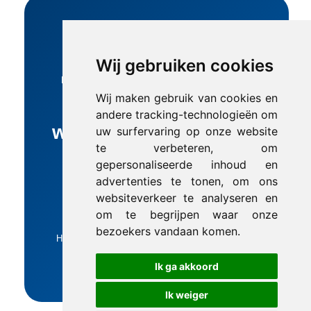
Solliciteren
Wij gebruiken cookies
Klinkt dit als jouw nieuwe werkplek? Mail dan je
sollicitatie met een korte motivatie en cv naar:
Wij maken gebruik van cookies en
andere tracking-technologieën om
werkenbij@trademed.nl
uw surfervaring op onze website
te verbeteren, om
gepersonaliseerde inhoud en
advertenties te tonen, om ons
websiteverkeer te analyseren en
Verstuur Sollicitatie
om te begrijpen waar onze
bezoekers vandaan komen.
Heb je vragen over de functie? Bel dan met Henk-
Willem via 0314-674000.
Ik ga akkoord
Ik weiger