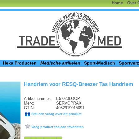
Home
Over 
Heka Producten
Medische artikelen
Sport-Medisch
Sportver
Handriem voor RESQ-Breezer Tas Handriem
Artikelnummer:
E5 020LOOP
Merk:
SERVOPRAX
GTIN:
4052919015091
Stel een vraag over dit product
Voeg product toe aan favorieten