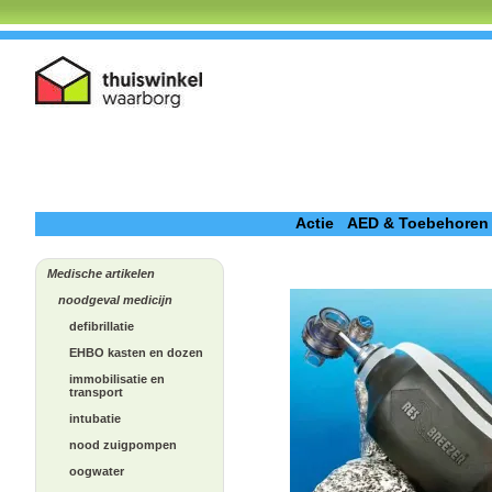
Actie
AED & Toebehoren
Medische artikelen
noodgeval medicijn
defibrillatie
EHBO kasten en dozen
immobilisatie en
transport
intubatie
nood zuigpompen
oogwater