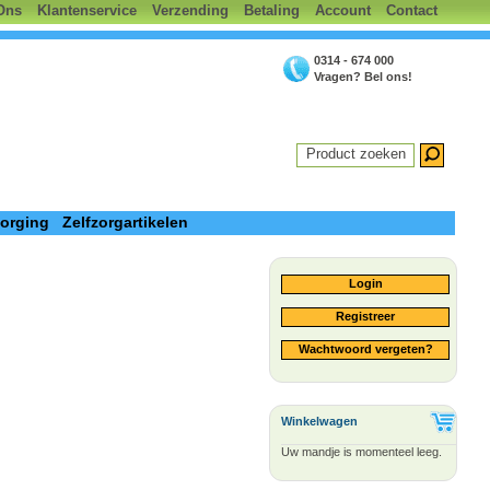
Ons
Klantenservice
Verzending
Betaling
Account
Contact
0314 - 674 000
Vragen? Bel ons!
Product zoeken
zorging
Zelfzorgartikelen
Login
Registreer
Wachtwoord vergeten?
Winkelwagen
Uw mandje is momenteel leeg.