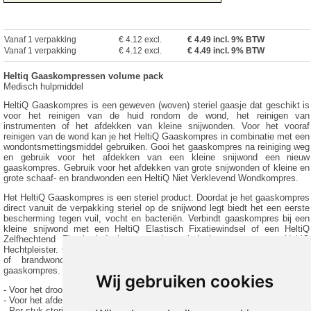
Vanaf 1 verpakking
€ 4.12 excl.
€
4.49
incl. 9% BTW
Vanaf 1 verpakking
€ 4.12 excl.
€ 4.49 incl. 9% BTW
Heltiq Gaaskompressen volume pack
Medisch hulpmiddel
HeltiQ Gaaskompres is een geweven (woven) steriel gaasje dat geschikt is
voor het reinigen van de huid rondom de wond, het reinigen van
instrumenten of het afdekken van kleine snijwonden. Voor het vooraf
reinigen van de wond kan je het HeltiQ Gaaskompres in combinatie met een
wondontsmettingsmiddel gebruiken. Gooi het gaaskompres na reiniging weg
en gebruik voor het afdekken van een kleine snijwond een nieuw
gaaskompres. Gebruik voor het afdekken van grote snijwonden of kleine en
grote schaaf- en brandwonden een HeltiQ Niet Verklevend Wondkompres.
Het HeltiQ Gaaskompres is een steriel product. Doordat je het gaaskompres
direct vanuit de verpakking steriel op de snijwond legt biedt het een eerste
bescherming tegen vuil, vocht en bacteriën. Verbindt gaaskompres bij een
kleine snijwond met een HeltiQ Elastisch Fixatiewindsel of een HeltiQ
Zelfhechtend Fixatiewindsel en zet het windsel vast met een HeltiQ
Hechtpleister. Gebruik bij een grote snijwond of een kleine en grote schaaf-
of brandwond altijd een niet verklevend wondkompres en geen
gaaskompres.
Wij gebruiken cookies
- Voor het droogdeppen van snij- en schaafwonden
- Voor het afdekken van kleine snijwonden
- Per stuk steriel verpakt