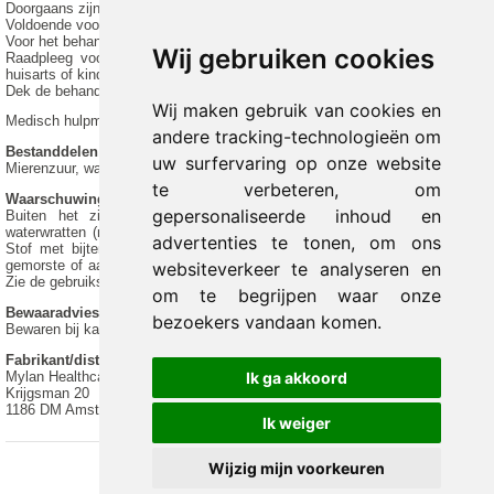
Doorgaans zijn 5-15 behandelingen noodzakelijk
Voldoende voor ongeveer 30 behandelingen van 1 tot 5 wratten
Voor het behandelen van meerdere wratten
Wij gebruiken cookies
Raadpleeg voor het behandelen van kinderen jonger dan 4 jaar eerst uw
huisarts of kinderarts
Dek de behandelde wrat niet af met bijv. een pleister
Wij maken gebruik van cookies en
Medisch hulpmiddel. Lees voor gebruik de gebruiksaanwijzing.
andere tracking-technologieën om
Bestanddelen
uw surfervaring op onze website
Mierenzuur, water, glycerol.
te verbeteren, om
Waarschuwingen
gepersonaliseerde inhoud en
Buiten het zicht en bereik van kinderen houden. Bijtend. Niet voor
waterwratten (mollusca) en wratten in het gezicht/op de geslachtsorganen.
advertenties te tonen, om ons
Stof met bijtende werking en een prikkelende geur. Op omringende huid
gemorste of aangebrachte vloeistof onmiddellijk met koud water afspoelen.
websiteverkeer te analyseren en
Zie de gebruiksaanwijzing.
om te begrijpen waar onze
Bewaaradvies
bezoekers vandaan komen.
Bewaren bij kamertemperatuur (15-25°C), beschermd tegen direct zonlicht.
Fabrikant/distributeur
Mylan Healthcare B.V.
Ik ga akkoord
Krijgsman 20
1186 DM Amstelveen
Ik weiger
Wijzig mijn voorkeuren