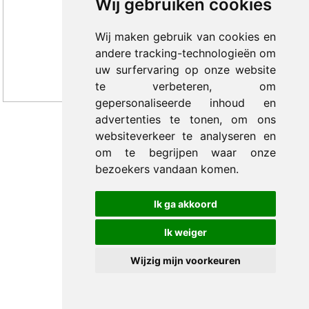
Wij gebruiken cookies
Wij maken gebruik van cookies en
andere tracking-technologieën om
uw surfervaring op onze website
te verbeteren, om
gepersonaliseerde inhoud en
advertenties te tonen, om ons
websiteverkeer te analyseren en
© 2012-2026 Trade Med B.V. -
by Selious B.V.
om te begrijpen waar onze
bezoekers vandaan komen.
Ik ga akkoord
Ik weiger
Wijzig mijn voorkeuren