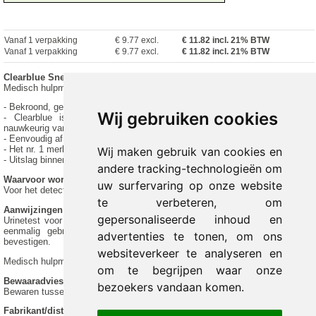
Vanaf 1 verpakking
€ 9.77 excl.
€
11.82
incl. 21% BTW
Vanaf 1 verpakking
€ 9.77 excl.
€ 11.82 incl. 21% BTW
Clearblue Snelle detectie
Medisch hulpmiddel
- Bekroond, gebruiksvriendelijk ontwerp
Wij gebruiken cookies
- Clearblue is veruit het nauwkeurigst: Clearblue is meer dan 99%
nauwkeurig vanaf de dag waarop je menstruatie zou moeten beginnen
- Eenvoudig af te lezen positieve (+) of negatieve (-) uitslagen
- Het nr. 1 merk in verkoop wereldwijd (gegevens beschikbaar)
Wij maken gebruik van cookies en
- Uitslag binnen één minuut
andere tracking-technologieën om
Waarvoor wordt dit middel gebruikt
uw surfervaring op onze website
Voor het detecteren van een zwangerschap.
te verbeteren, om
Aanwijzingen voor het gebruik
gepersonaliseerde inhoud en
Urinetest voor thuisgebruik. Enkel voor in vitro diagnostisch gebruik. Voor
eenmalig gebruik. Wacht 3 minuten om de uitslag 'Niet zwanger' te
advertenties te tonen, om ons
bevestigen.
websiteverkeer te analyseren en
Medisch hulpmiddel. Lees voor gebruik de gebruiksaanwijzing.
om te begrijpen waar onze
Bewaaradvies
bezoekers vandaan komen.
Bewaren tussen 2°C en 30°C.
Fabrikant/distributeur